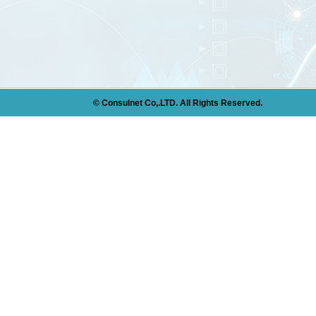
© Consulnet Co,.LTD. All Rights Reserved.